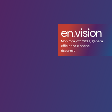
en.vision
Monitora, ottimizza, genera
efficienza e anche
risparmio