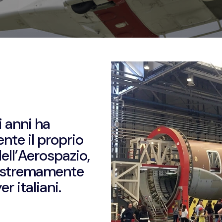
i anni ha
te il proprio
ell’Aerospazio,
 estremamente
r italiani.