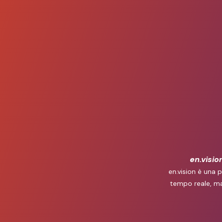
en.visio
en.vision è una 
tempo reale, ma