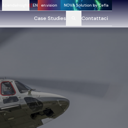
Azienda
Insight
IT
EN
en.vision
NOVA Solution by Cefla
Case Studies
Contattaci