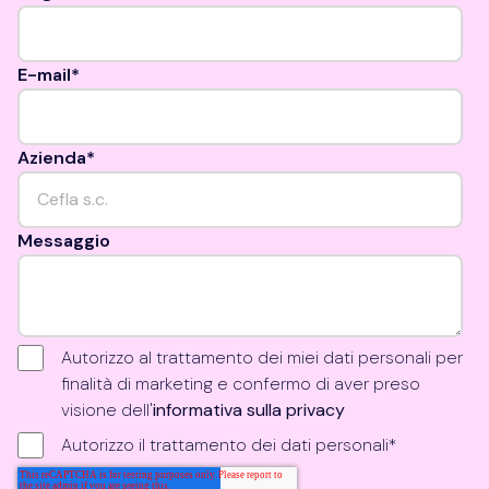
Campo: E-mail Obbligatorio
E-mail
*
Campo: Azienda Obbligatorio
Azienda
*
Campo: Messaggio
Messaggio
Campo: Ultima richiesta
Autorizzo al trattamento dei miei dati personali per
finalità di marketing e confermo di aver preso
visione dell'
informativa sulla privacy
Autorizzo il trattamento dei dati personali
*