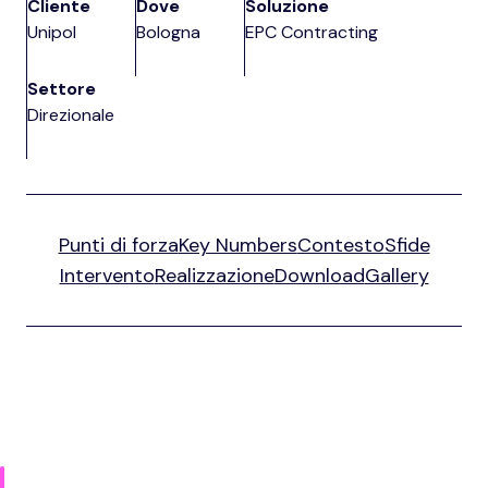
Cliente
Dove
Soluzione
Unipol
Bologna
EPC Contracting
Settore
Direzionale
Punti di forza
Key Numbers
Contesto
Sfide
Intervento
Realizzazione
Download
Gallery