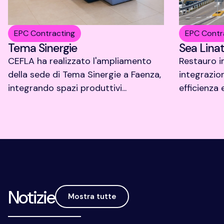
EPC Contracting
EPC Contr
Tema Sinergie
Sea Lina
CEFLA ha realizzato l'ampliamento
Restauro im
della sede di Tema Sinergie a Faenza,
integrazion
integrando spazi produttivi...
efficienza 
Notizie
Mostra tutte