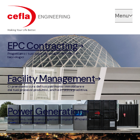
Menu
EPC Contracting
Progettiamo i tuoi spazi per renderli efficienti e
tecnologici
Facility Management
Ci prendiamo cura del tuo patrimonio immobiliare e
dei tuoi processi produttivi, anche in ottica predittiva.
Power Generation
Progettiamo, realizziamo e gestiamo impianti efficienti
di produzione energetica.